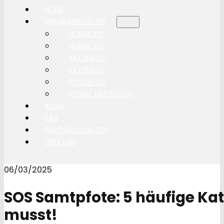
HOME
ONLINEABSCHLUSS
HUNDE-OP
HUNDE-KV
KATZEN-OP
KATZEN-KV
PFERDE-OP
PFERDE HAFTPLICHT
BLOG
FAQ
PARTNERSCHAFTEN
ÜBER UNS
06/03/2025
SOS Samtpfote: 5 häufige Ka
musst!