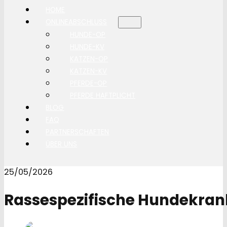
HOME
ONLINEABSCHLUSS
HUNDE-OP
HUNDE-KV
KATZEN-OP
KATZEN-KV
PFERDE-OP
PFERDE HAFTPLICHT
BLOG
FAQ
PARTNERSCHAFTEN
ÜBER UNS
25/05/2026
Rassespezifische Hundekra