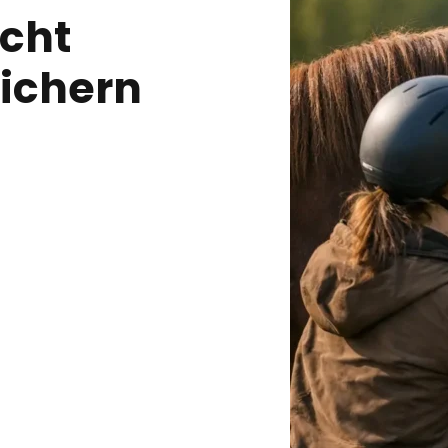
icht
sichern