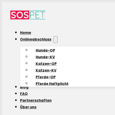
Home
Onlineabschluss
Hunde-OP
Hunde-KV
Katzen-OP
Katzen-KV
Pferde-OP
Pferde Haftplicht
Blog
FAQ
Partnerschaften
Über uns