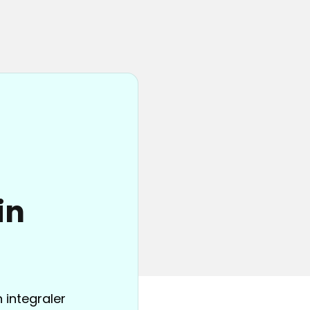
in
 integraler