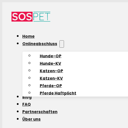
Home
Onlineabschluss
Hunde-OP
Hunde-KV
Katzen-OP
Katzen-KV
Pferde-OP
Pferde Haftplicht
Blog
FAQ
Partnerschaften
Über uns