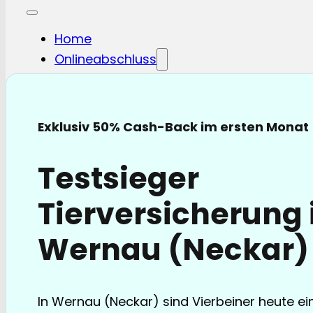
Home
Onlineabschluss
Hunde-OP
Hunde-KV
Katzen-OP
Exklusiv 50% Cash-Back im ersten Monat
Katzen-KV
Pferde-OP
Testsieger
Pferde Haftplicht
Blog
Tierversicherung 
FAQ
Partnerschaften
Wernau (Neckar)
Über uns
In Wernau (Neckar) sind Vierbeiner heute ein