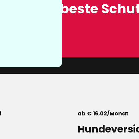
ung, der beste Schut
n sie nicht
von unserer
ab € 16,02/Monat
Hundeversi