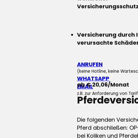
Versicherungsschut
Versicherung durch 
verursachte Schäde
ANRUFEN
(keine Hotline, keine Wartesc
WHATSAPP
ab € 20,06/Monat
EMAIL
z.B. zur Anforderung von Tar
Pferdevers
Die folgenden Versich
Pferd abschließen: OP
bei Koliken und Pferdeh