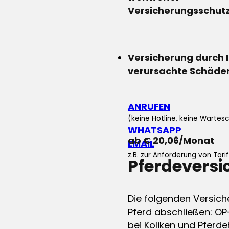
Versicherungsschut
Versicherung durch 
verursachte Schäde
ANRUFEN
(keine Hotline, keine Wartesc
WHATSAPP
ab € 20,06/Monat
EMAIL
z.B. zur Anforderung von Tar
Pferdevers
Die folgenden Versich
Pferd abschließen: OP
bei Koliken und Pferdeh