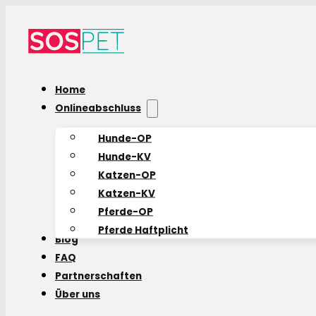
Home
Onlineabschluss
Hunde-OP
Hunde-KV
Katzen-OP
Katzen-KV
Pferde-OP
Pferde Haftplicht
Blog
FAQ
Partnerschaften
Über uns