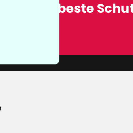
ung, der beste Schut
n sie nicht
von unserer