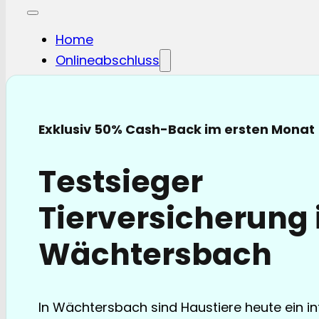
Home
Onlineabschluss
Hunde-OP
Hunde-KV
Katzen-OP
Exklusiv 50% Cash-Back im ersten Monat
Katzen-KV
Pferde-OP
Testsieger
Pferde Haftplicht
Blog
Tierversicherung 
FAQ
Partnerschaften
Wächtersbach
Über uns
In Wächtersbach sind Haustiere heute ein in