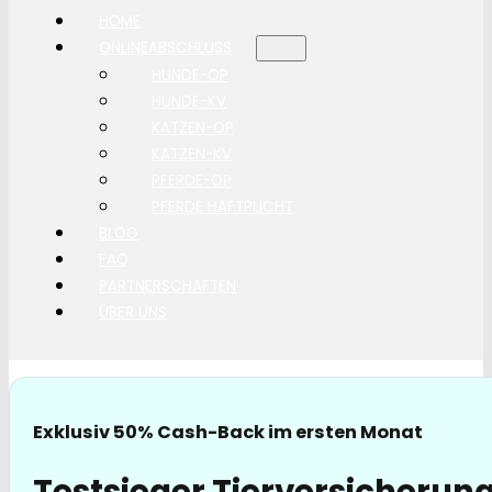
HOME
ONLINEABSCHLUSS
HUNDE-OP
HUNDE-KV
KATZEN-OP
KATZEN-KV
PFERDE-OP
PFERDE HAFTPLICHT
BLOG
FAQ
PARTNERSCHAFTEN
ÜBER UNS
Exklusiv 50% Cash-Back im ersten Monat
Testsieger Tierversicherung