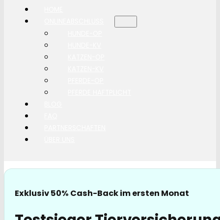
HOME
ONLINEABSCHLUSS
HUNDE-OP
HUNDE-KV
KATZEN-OP
KATZEN-KV
PFERDE-OP
PFERDE HAFTPLICHT
BLOG
FAQ
PARTNERSCHAFTEN
ÜBER UNS
Exklusiv 50% Cash-Back im ersten Monat
Testsieger Tierversicherung