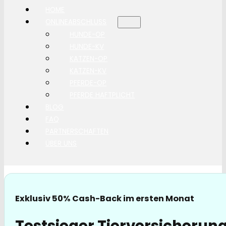
HOME
ONLINEABSCHLUSS
HUNDE-OP
HUNDE-KV
KATZEN-OP
KATZEN-KV
PFERDE-OP
PFERDE HAFTPLICHT
BLOG
FAQ
PARTNERSCHAFTEN
ÜBER UNS
Exklusiv 50% Cash-Back im ersten Monat
Testsieger Tierversicherun