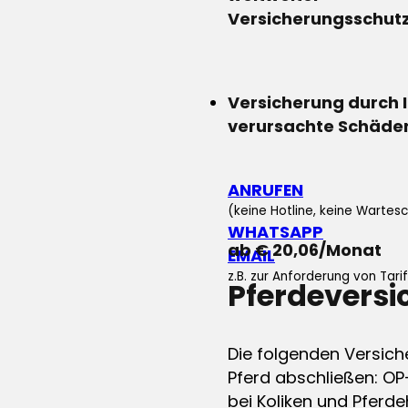
Versicherungsschut
Versicherung durch 
verursachte Schäde
ANRUFEN
(keine Hotline, keine Wartesc
WHATSAPP
ab € 20,06/Monat
EMAIL
z.B. zur Anforderung von Tar
Pferdevers
Die folgenden Versich
Pferd abschließen: OP
bei Koliken und Pferdeh