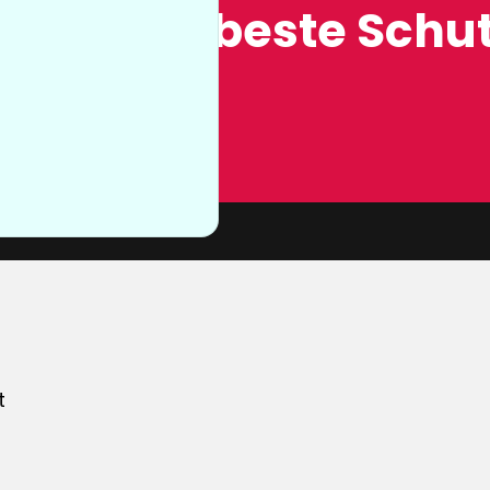
ung, der beste Schut
n sie nicht
von unserer