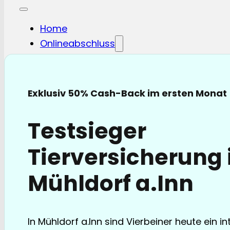
Home
Onlineabschluss
Hunde-OP
Hunde-KV
Katzen-OP
Exklusiv 50% Cash-Back im ersten Monat
Katzen-KV
Pferde-OP
Testsieger
Pferde Haftplicht
Blog
Tierversicherung 
FAQ
Partnerschaften
Mühldorf a.Inn
Über uns
In Mühldorf a.Inn sind Vierbeiner heute ein in