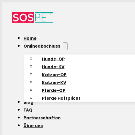
Home
Onlineabschluss
Hunde-OP
Hunde-KV
Katzen-OP
Katzen-KV
Pferde-OP
Pferde Haftplicht
Blog
FAQ
Partnerschaften
Über uns