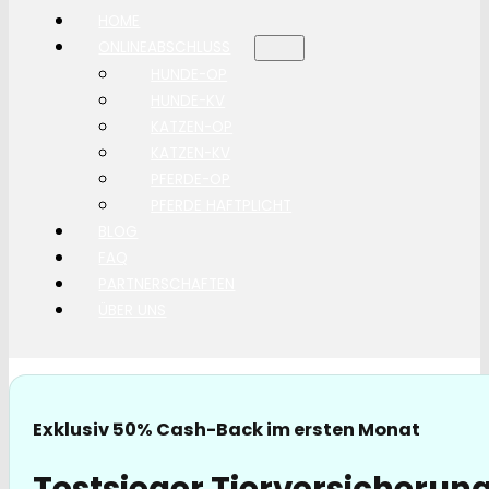
HOME
ONLINEABSCHLUSS
HUNDE-OP
HUNDE-KV
KATZEN-OP
KATZEN-KV
PFERDE-OP
PFERDE HAFTPLICHT
BLOG
FAQ
PARTNERSCHAFTEN
ÜBER UNS
Exklusiv 50% Cash-Back im ersten Monat
Testsieger Tierversicherun