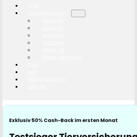
HOME
ONLINEABSCHLUSS
HUNDE-OP
HUNDE-KV
KATZEN-OP
KATZEN-KV
PFERDE-OP
PFERDE HAFTPLICHT
BLOG
FAQ
PARTNERSCHAFTEN
ÜBER UNS
Exklusiv 50% Cash-Back im ersten Monat
Testsieger Tierversicherung