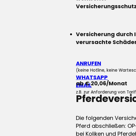
Versicherungsschut
Versicherung durch 
verursachte Schäde
ANRUFEN
(keine Hotline, keine Wartesc
WHATSAPP
ab € 20,06/Monat
EMAIL
z.B. zur Anforderung von Tar
Pferdevers
Die folgenden Versich
Pferd abschließen: OP
bei Koliken und Pferdeh