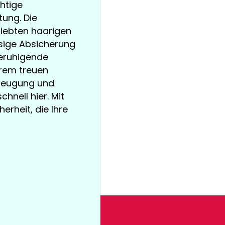
chtige
ung. Die
liebten haarigen
ssige Absicherung
beruhigende
hrem treuen
beugung und
hnell hier. Mit
erheit, die Ihre