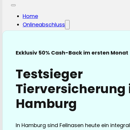
Home
Onlineabschluss
Hunde-OP
Hunde-KV
Katzen-OP
Exklusiv 50% Cash-Back im ersten Monat
Katzen-KV
Pferde-OP
Testsieger
Pferde Haftplicht
Blog
Tierversicherung 
FAQ
Partnerschaften
Hamburg
Über uns
In Hamburg sind Fellnasen heute ein integral