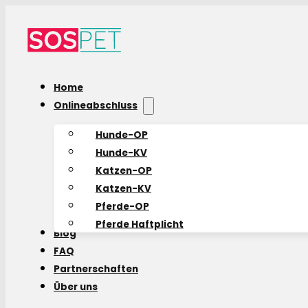
Home
Onlineabschluss
Hunde-OP
Hunde-KV
Katzen-OP
Katzen-KV
Pferde-OP
Pferde Haftplicht
Blog
FAQ
Partnerschaften
Über uns