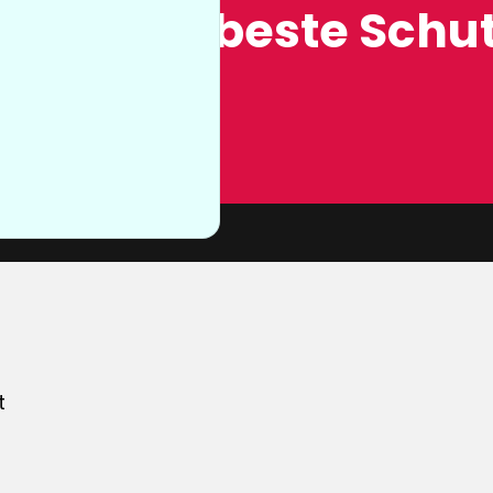
ung, der beste Schut
n sie nicht
von unserer