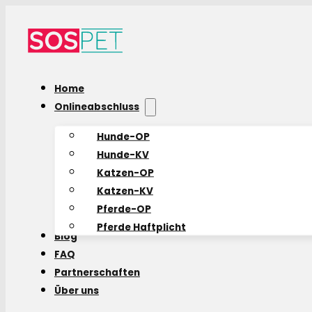
Home
Onlineabschluss
Hunde-OP
Hunde-KV
Katzen-OP
Katzen-KV
Pferde-OP
Pferde Haftplicht
Blog
FAQ
Partnerschaften
Über uns