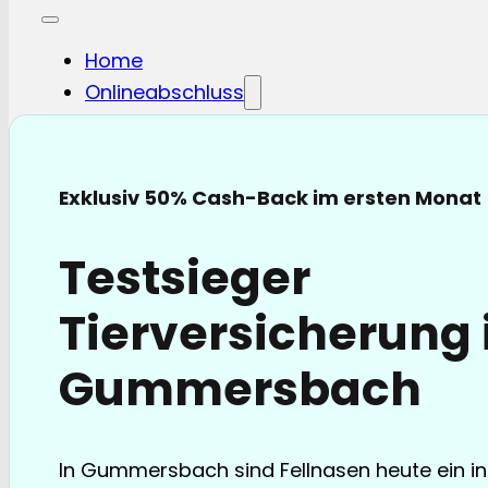
Home
Onlineabschluss
Hunde-OP
Hunde-KV
Katzen-OP
Exklusiv 50% Cash-Back im ersten Monat
Katzen-KV
Pferde-OP
Testsieger
Pferde Haftplicht
Blog
Tierversicherung 
FAQ
Partnerschaften
Gummersbach
Über uns
In Gummersbach sind Fellnasen heute ein in