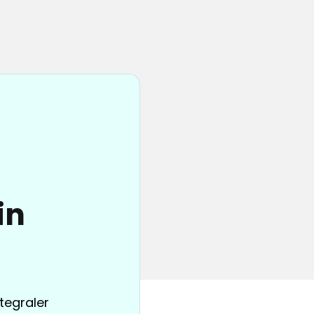
in
tegraler