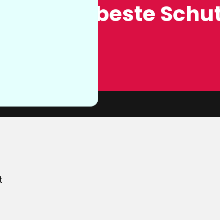
ung, der beste Schut
n sie nicht
von unserer