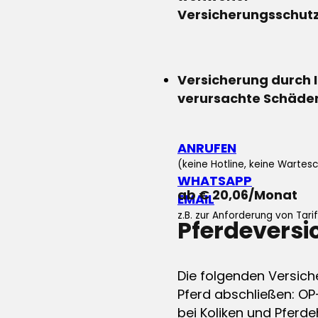
Versicherungsschut
Versicherung durch 
verursachte Schäde
ANRUFEN
(keine Hotline, keine Wartesc
WHATSAPP
ab € 20,06/Monat
EMAIL
z.B. zur Anforderung von Tar
Pferdevers
Die folgenden Versich
Pferd abschließen: OP
bei Koliken und Pferdeh