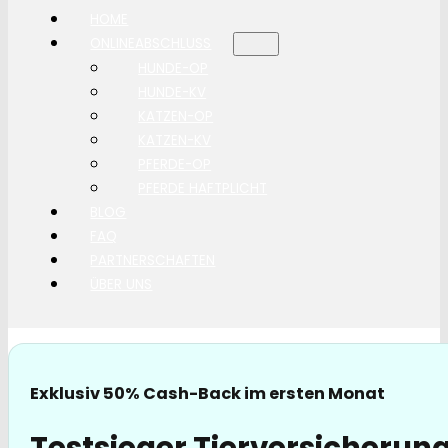
HOME
ONLINEABSCHLUSS
HUNDE-OP
HUNDE-KV
KATZEN-OP
KATZEN-KV
PFERDE-OP
PFERDE HAFTPLICHT
BLOG
FAQ
PARTNERSCHAFTEN
ÜBER UNS
Exklusiv 50% Cash-Back im ersten Monat
Testsieger Tierversicherun