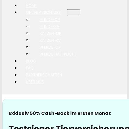
HOME
ONLINEABSCHLUSS
HUNDE-OP
HUNDE-KV
KATZEN-OP
KATZEN-KV
PFERDE-OP
PFERDE HAFTPLICHT
BLOG
FAQ
PARTNERSCHAFTEN
ÜBER UNS
Exklusiv 50% Cash-Back im ersten Monat
Testsieger Tierversicherung 