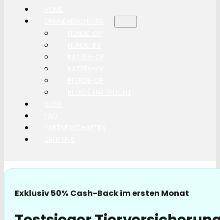
HOME
ONLINEABSCHLUSS
HUNDE-OP
HUNDE-KV
KATZEN-OP
KATZEN-KV
PFERDE-OP
PFERDE HAFTPLICHT
BLOG
FAQ
PARTNERSCHAFTEN
ÜBER UNS
Exklusiv 50% Cash-Back im ersten Monat
Testsieger Tierversicherung 