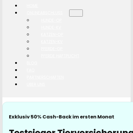
HOME
ONLINEABSCHLUSS
HUNDE-OP
HUNDE-KV
KATZEN-OP
KATZEN-KV
PFERDE-OP
PFERDE HAFTPLICHT
BLOG
FAQ
PARTNERSCHAFTEN
ÜBER UNS
Exklusiv 50% Cash-Back im ersten Monat
Testsieger Tierversicherung 