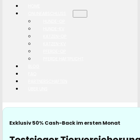
HOME
ONLINEABSCHLUSS
HUNDE-OP
HUNDE-KV
KATZEN-OP
KATZEN-KV
PFERDE-OP
PFERDE HAFTPLICHT
BLOG
FAQ
PARTNERSCHAFTEN
ÜBER UNS
Exklusiv 50% Cash-Back im ersten Monat
Testsieger Tierversicherung