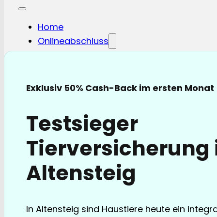
Home
Onlineabschluss
Hunde-OP
Hunde-KV
Katzen-OP
Exklusiv 50% Cash-Back im ersten Monat
Katzen-KV
Pferde-OP
Testsieger
Pferde Haftplicht
Blog
Tierversicherung 
FAQ
Partnerschaften
Altensteig
Über uns
In Altensteig sind Haustiere heute ein integr