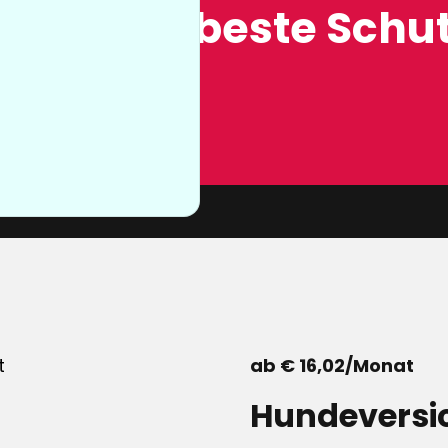
ung, der beste Schut
n sie nicht
von unserer
ab € 16,02/Monat
Hundeversi