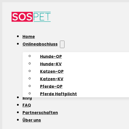
Home
Onlineabschluss
Hunde-OP
Hunde-KV
Katzen-OP
Katzen-KV
Pferde-OP
Pferde Haftplicht
Blog
FAQ
Partnerschaften
Über uns