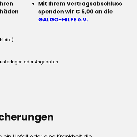
Ihren
Mit Ihrem Vertragsabschluss
chäden
spenden wir € 5,00 an die
GALGO-HILFE e.V.
hleife)
ifunterlagen oder Angeboten
icherungen
ein Unfall oder eine Krankheit die