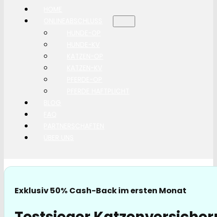
HOME
ONLINEABSCHLUSS
HUNDE-OP
HUNDE-KV
KATZEN-OP
KATZEN-KV
PFERDE-OP
PFERDE HAFTPLICHT
BLOG
FAQ
PARTNERSCHAFTEN
ÜBER UNS
Exklusiv 50% Cash-Back im ersten Monat
Testsieger Katzenversiche