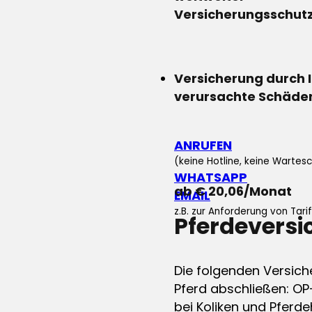
Versicherungsschut
Versicherung durch 
verursachte Schäde
ANRUFEN
(keine Hotline, keine Wartesc
WHATSAPP
ab € 20,06/Monat
EMAIL
z.B. zur Anforderung von Tar
Pferdevers
Die folgenden Versich
Pferd abschließen: OP
bei Koliken und Pferdeh