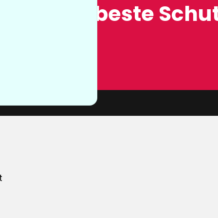
ung, der beste Schut
n sie nicht
von unserer