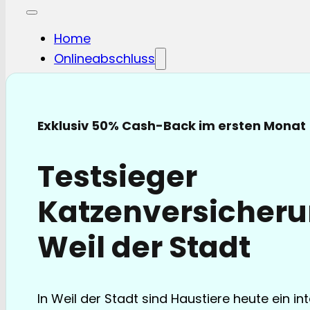
Home
Onlineabschluss
Hunde-OP
Hunde-KV
Katzen-OP
Exklusiv 50% Cash-Back im ersten Monat
Katzen-KV
Pferde-OP
Testsieger
Pferde Haftplicht
Blog
Katzenversicheru
FAQ
Partnerschaften
Weil der Stadt
Über uns
In Weil der Stadt sind Haustiere heute ein in