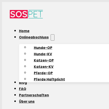
Home
Onlineabschluss
Hunde-OP
Hunde-KV
Katzen-OP
Katzen-KV
Pferde-OP
Pferde Haftplicht
Blog
FAQ
Partnerschaften
Über uns