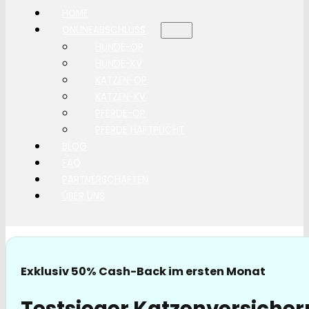
HOME
ONLINEABSCHLUSS
HUNDE-OP
HUNDE-KV
KATZEN-OP
KATZEN-KV
PFERDE-OP
PFERDE HAFTPLICHT
BLOG
FAQ
PARTNERSCHAFTEN
ÜBER UNS
Exklusiv 50% Cash-Back im ersten Monat
Testsieger Katzenversiche