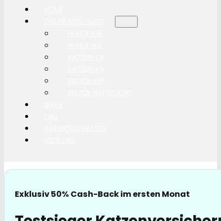
HOME
ONLINEABSCHLUSS
HUNDE-OP
HUNDE-KV
KATZEN-OP
KATZEN-KV
PFERDE-OP
PFERDE HAFTPLICHT
BLOG
FAQ
PARTNERSCHAFTEN
ÜBER UNS
Exklusiv 50% Cash-Back im ersten Monat
Testsieger Katzenversicher