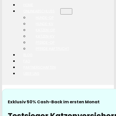
HOME
ONLINEABSCHLUSS
HUNDE-OP
HUNDE-KV
KATZEN-OP
KATZEN-KV
PFERDE-OP
PFERDE HAFTPLICHT
BLOG
FAQ
PARTNERSCHAFTEN
ÜBER UNS
Exklusiv 50% Cash-Back im ersten Monat
Testsieger Katzenversicher