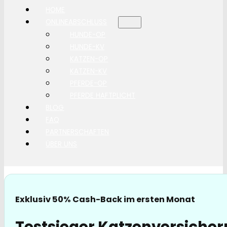
HOME
ONLINEABSCHLUSS
HUNDE-OP
HUNDE-KV
KATZEN-OP
KATZEN-KV
PFERDE-OP
PFERDE HAFTPLICHT
BLOG
FAQ
PARTNERSCHAFTEN
ÜBER UNS
Exklusiv 50% Cash-Back im ersten Monat
Testsieger Katzenversiche