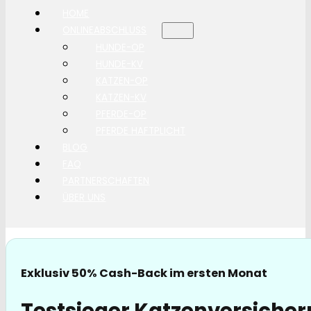
HOME
ONLINEABSCHLUSS
HUNDE-OP
HUNDE-KV
KATZEN-OP
KATZEN-KV
PFERDE-OP
PFERDE HAFTPLICHT
BLOG
FAQ
PARTNERSCHAFTEN
ÜBER UNS
Exklusiv 50% Cash-Back im ersten Monat
Testsieger Katzenversicher