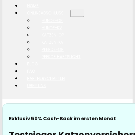
HOME
ONLINEABSCHLUSS
HUNDE-OP
HUNDE-KV
KATZEN-OP
KATZEN-KV
PFERDE-OP
PFERDE HAFTPLICHT
BLOG
FAQ
PARTNERSCHAFTEN
ÜBER UNS
Exklusiv 50% Cash-Back im ersten Monat
Testsieger Katzenversicher