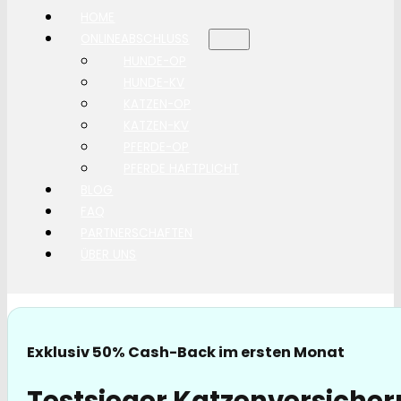
HOME
ONLINEABSCHLUSS
HUNDE-OP
HUNDE-KV
KATZEN-OP
KATZEN-KV
PFERDE-OP
PFERDE HAFTPLICHT
BLOG
FAQ
PARTNERSCHAFTEN
ÜBER UNS
Exklusiv 50% Cash-Back im ersten Monat
Testsieger Katzenversicher