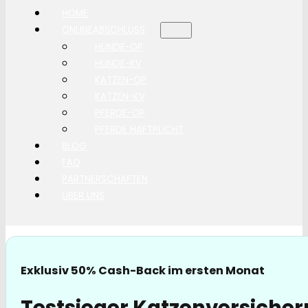
HOME
ONLINEABSCHLUSS
HUNDE-OP
HUNDE-KV
KATZEN-OP
KATZEN-KV
PFERDE-OP
PFERDE HAFTPLICHT
BLOG
FAQ
PARTNERSCHAFTEN
ÜBER UNS
Exklusiv 50% Cash-Back im ersten Monat
Testsieger Katzenversicher