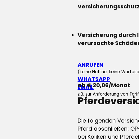
Versicherungsschut
Versicherung durch 
verursachte Schäde
ANRUFEN
(keine Hotline, keine Wartesc
WHATSAPP
ab € 20,06/Monat
EMAIL
z.B. zur Anforderung von Tar
Pferdevers
Die folgenden Versich
Pferd abschließen: OP
bei Koliken und Pferdeh