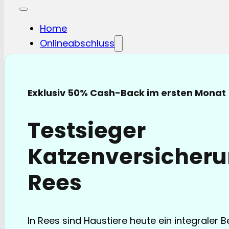
Home
Onlineabschluss
Hunde-OP
Hunde-KV
Katzen-OP
Exklusiv 50% Cash-Back im ersten Monat
Katzen-KV
Pferde-OP
Testsieger
Pferde Haftplicht
Blog
Katzenversicheru
FAQ
Partnerschaften
Rees
Über uns
In Rees sind Haustiere heute ein integraler B