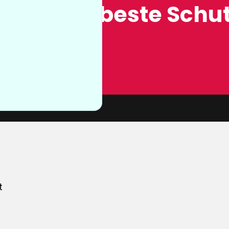
ung, der beste Schut
n sie nicht
von unserer