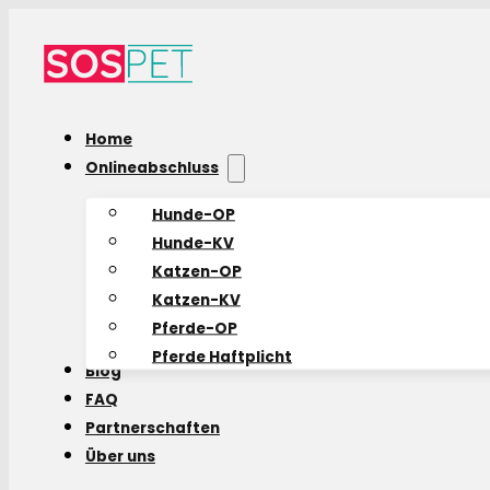
Home
Onlineabschluss
Hunde-OP
Hunde-KV
Katzen-OP
Katzen-KV
Pferde-OP
Pferde Haftplicht
Blog
FAQ
Partnerschaften
Über uns