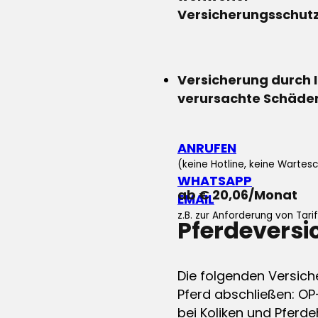
Versicherungsschut
Versicherung durch 
verursachte Schäde
ANRUFEN
(keine Hotline, keine Wartesc
WHATSAPP
ab € 20,06/Monat
EMAIL
z.B. zur Anforderung von Tar
Pferdevers
Die folgenden Versich
Pferd abschließen: OP
bei Koliken und Pferdeh