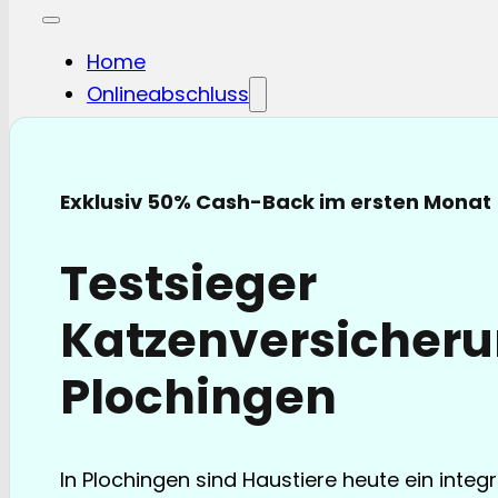
Home
Onlineabschluss
Hunde-OP
Hunde-KV
Katzen-OP
Exklusiv 50% Cash-Back im ersten Monat
Katzen-KV
Pferde-OP
Testsieger
Pferde Haftplicht
Blog
Katzenversicheru
FAQ
Partnerschaften
Plochingen
Über uns
In Plochingen sind Haustiere heute ein integr