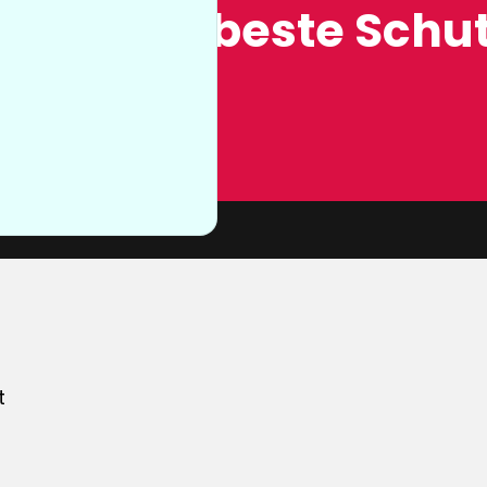
ung, der beste Schut
n sie nicht
von unserer