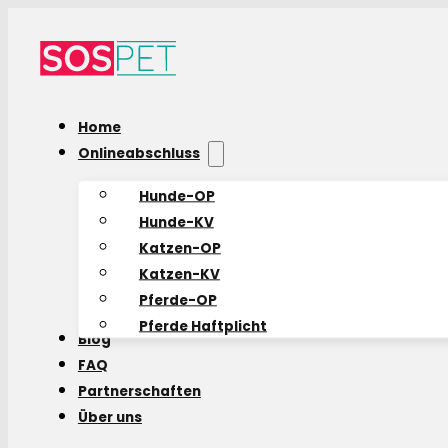
Home
Onlineabschluss
Hunde-OP
Hunde-KV
Katzen-OP
Katzen-KV
Pferde-OP
Pferde Haftplicht
Blog
FAQ
Partnerschaften
Über uns