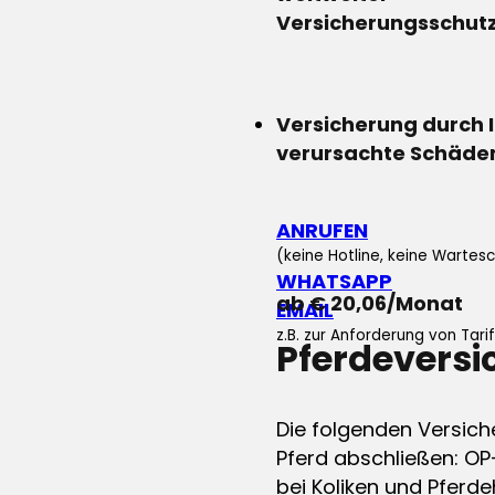
Versicherungsschut
Versicherung durch 
verursachte Schäde
ANRUFEN
(keine Hotline, keine Wartesc
WHATSAPP
ab € 20,06/Monat
EMAIL
z.B. zur Anforderung von Tar
Pferdevers
Die folgenden Versich
Pferd abschließen: OP
bei Koliken und Pferdeh