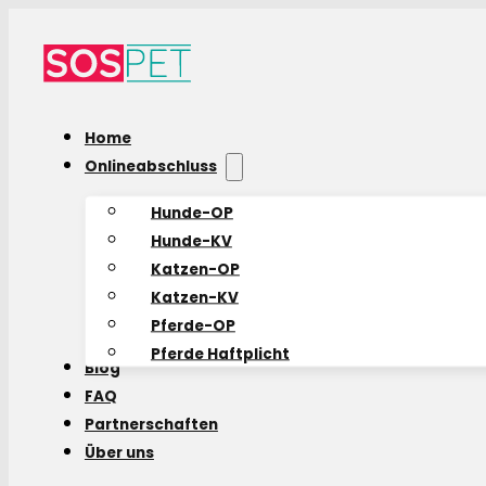
Home
Onlineabschluss
Hunde-OP
Hunde-KV
Katzen-OP
Katzen-KV
Pferde-OP
Pferde Haftplicht
Blog
FAQ
Partnerschaften
Über uns