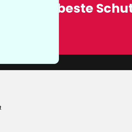
ung, der beste Schut
n sie nicht
von unserer