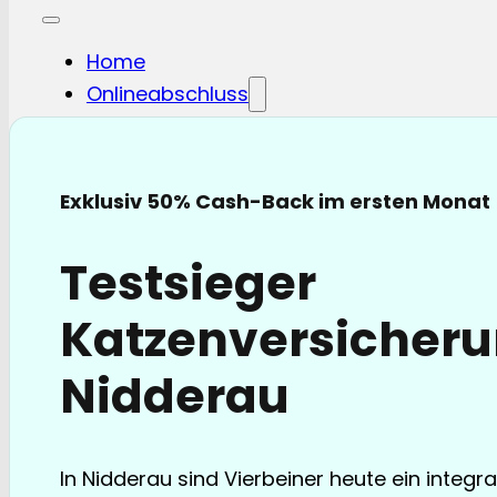
Home
Onlineabschluss
Hunde-OP
Hunde-KV
Katzen-OP
Exklusiv 50% Cash-Back im ersten Monat
Katzen-KV
Pferde-OP
Testsieger
Pferde Haftplicht
Blog
Katzenversicheru
FAQ
Partnerschaften
Nidderau
Über uns
In Nidderau sind Vierbeiner heute ein integra