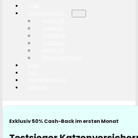
HOME
ONLINEABSCHLUSS
HUNDE-OP
HUNDE-KV
KATZEN-OP
KATZEN-KV
PFERDE-OP
PFERDE HAFTPLICHT
BLOG
FAQ
PARTNERSCHAFTEN
ÜBER UNS
Exklusiv 50% Cash-Back im ersten Monat
Testsieger Katzenversicher