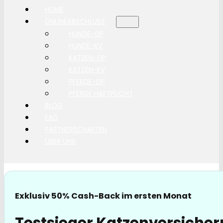
HOME
ONLINEABSCHLUSS
HUNDE-OP
HUNDE-KV
KATZEN-OP
KATZEN-KV
PFERDE-OP
PFERDE HAFTPLICHT
BLOG
FAQ
PARTNERSCHAFTEN
ÜBER UNS
Exklusiv 50% Cash-Back im ersten Monat
Testsieger Katzenversiche