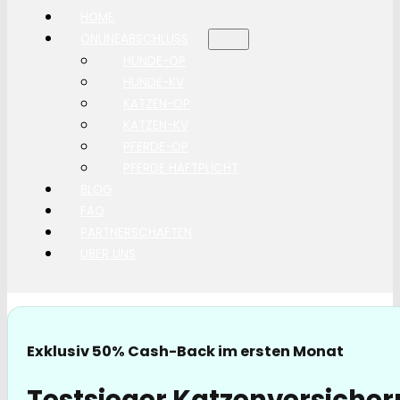
HOME
ONLINEABSCHLUSS
HUNDE-OP
HUNDE-KV
KATZEN-OP
KATZEN-KV
PFERDE-OP
PFERDE HAFTPLICHT
BLOG
FAQ
PARTNERSCHAFTEN
ÜBER UNS
Exklusiv 50% Cash-Back im ersten Monat
Testsieger Katzenversicher