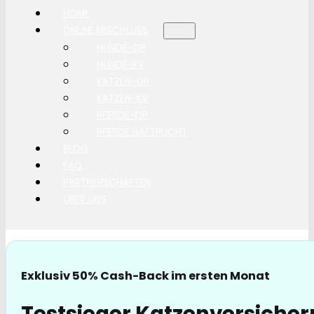
HOME
ONLINEABSCHLUSS
HUNDE-OP
HUNDE-KV
KATZEN-OP
KATZEN-KV
PFERDE-OP
PFERDE HAFTPLICHT
BLOG
FAQ
PARTNERSCHAFTEN
ÜBER UNS
Exklusiv 50% Cash-Back im ersten Monat
Testsieger Katzenversicher