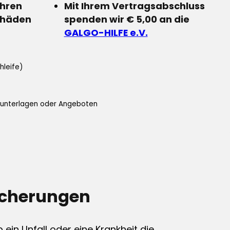
Ihren
Mit Ihrem Vertragsabschluss
chäden
spenden wir € 5,00 an die
GALGO-HILFE e.V.
hleife)
ifunterlagen oder Angeboten
icherungen
ein Unfall oder eine Krankheit die