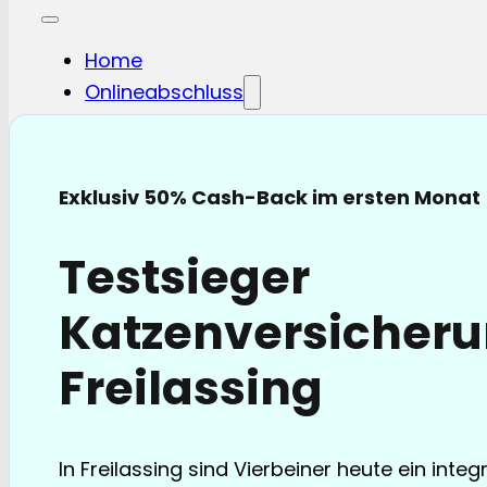
Home
Onlineabschluss
Hunde-OP
Hunde-KV
Katzen-OP
Exklusiv 50% Cash-Back im ersten Monat
Katzen-KV
Pferde-OP
Testsieger
Pferde Haftplicht
Blog
Katzenversicheru
FAQ
Partnerschaften
Freilassing
Über uns
In Freilassing sind Vierbeiner heute ein integ