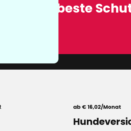
ung, der beste Schut
n sie nicht
von unserer
ab € 16,02/Monat
Hundeversi