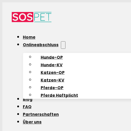
Home
Onlineabschluss
Hunde-OP
Hunde-KV
Katzen-OP
Katzen-KV
Pferde-OP
Pferde Haftplicht
Blog
FAQ
Partnerschaften
Über uns