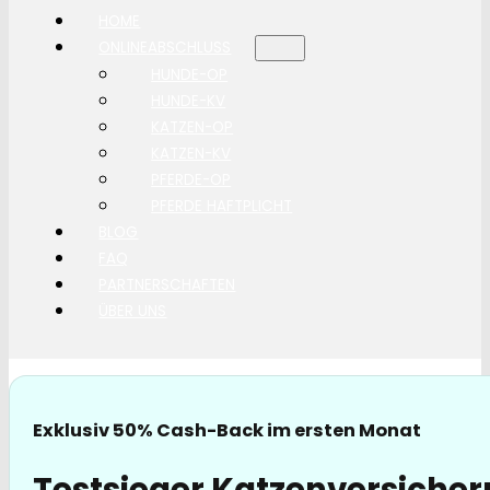
HOME
ONLINEABSCHLUSS
HUNDE-OP
HUNDE-KV
KATZEN-OP
KATZEN-KV
PFERDE-OP
PFERDE HAFTPLICHT
BLOG
FAQ
PARTNERSCHAFTEN
ÜBER UNS
Exklusiv 50% Cash-Back im ersten Monat
Testsieger Katzenversicher