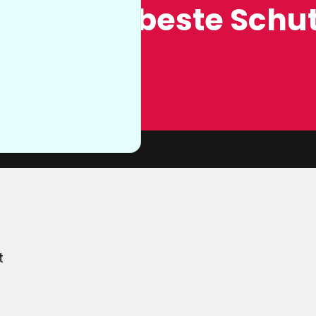
ung, der beste Schut
n sie nicht
von unserer