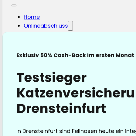
Home
Onlineabschluss
Hunde-OP
Hunde-KV
Katzen-OP
Exklusiv 50% Cash-Back im ersten Monat
Katzen-KV
Pferde-OP
Testsieger
Pferde Haftplicht
Blog
Katzenversicheru
FAQ
Partnerschaften
Drensteinfurt
Über uns
In Drensteinfurt sind Fellnasen heute ein inte