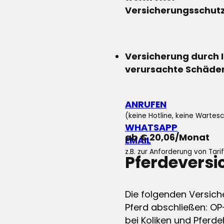
Versicherungsschut
Versicherung durch 
verursachte Schäde
ANRUFEN
(keine Hotline, keine Wartesc
WHATSAPP
ab € 20,06/Monat
EMAIL
z.B. zur Anforderung von Tar
Pferdevers
Die folgenden Versich
Pferd abschließen: OP
bei Koliken und Pferdeh