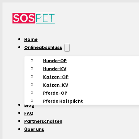
Home
Onlineabschluss
Hunde-OP
Hunde-KV
Katzen-OP
Katzen-KV
Pferde-OP
Pferde Haftplicht
Blog
FAQ
Partnerschaften
Über uns