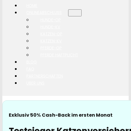
HOME
ONLINEABSCHLUSS
HUNDE-OP
HUNDE-KV
KATZEN-OP
KATZEN-KV
PFERDE-OP
PFERDE HAFTPLICHT
BLOG
FAQ
PARTNERSCHAFTEN
ÜBER UNS
Exklusiv 50% Cash-Back im ersten Monat
Testsieger Katzenversicher