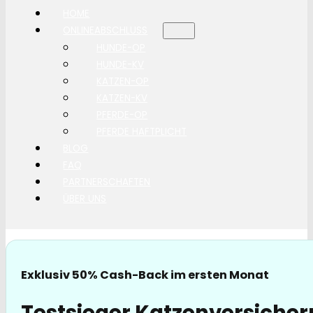
HOME
ONLINEABSCHLUSS
HUNDE-OP
HUNDE-KV
KATZEN-OP
KATZEN-KV
PFERDE-OP
PFERDE HAFTPLICHT
BLOG
FAQ
PARTNERSCHAFTEN
ÜBER UNS
Exklusiv 50% Cash-Back im ersten Monat
Testsieger Katzenversicher