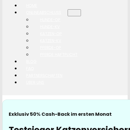
HOME
ONLINEABSCHLUSS
HUNDE-OP
HUNDE-KV
KATZEN-OP
KATZEN-KV
PFERDE-OP
PFERDE HAFTPLICHT
BLOG
FAQ
PARTNERSCHAFTEN
ÜBER UNS
Exklusiv 50% Cash-Back im ersten Monat
Testsieger Katzenversiche