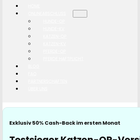
HOME
ONLINEABSCHLUSS
HUNDE-OP
HUNDE-KV
KATZEN-OP
KATZEN-KV
PFERDE-OP
PFERDE HAFTPLICHT
BLOG
FAQ
PARTNERSCHAFTEN
ÜBER UNS
Exklusiv 50% Cash-Back im ersten Monat
Testsieger Katzen-OP-Vers