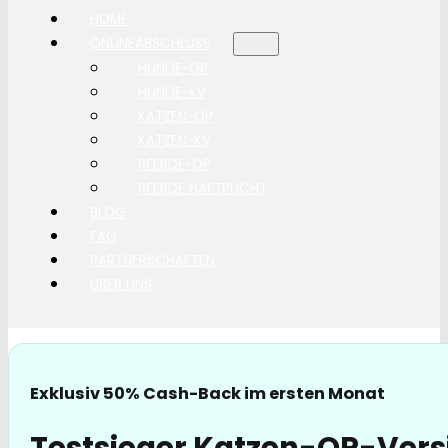
HOME
ONLINEABSCHLUSS
HUNDE-OP
HUNDE-KV
KATZEN-OP
KATZEN-KV
PFERDE-OP
PFERDE HAFTPLICHT
BLOG
FAQ
PARTNERSCHAFTEN
ÜBER UNS
Exklusiv 50% Cash-Back im ersten Monat
Testsieger Katzen-OP-Vers