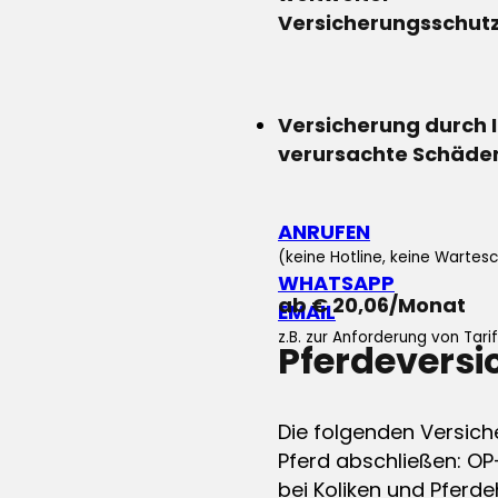
Versicherungsschut
Versicherung durch 
verursachte Schäde
ANRUFEN
(keine Hotline, keine Wartesc
WHATSAPP
ab € 20,06/Monat
EMAIL
z.B. zur Anforderung von Tar
Pferdevers
Die folgenden Versich
Pferd abschließen: OP
bei Koliken und Pferdeh