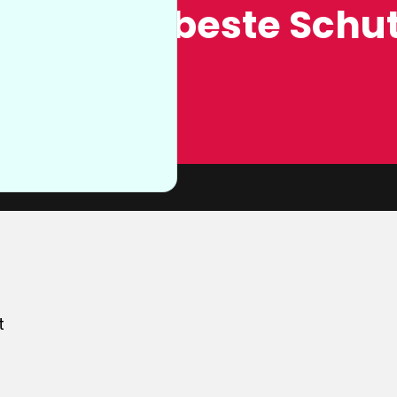
ung, der beste Schut
n sie nicht
von unserer