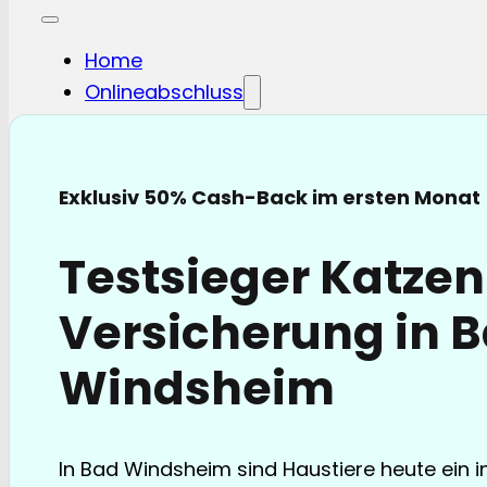
Home
Onlineabschluss
Hunde-OP
Hunde-KV
Katzen-OP
Exklusiv 50% Cash-Back im ersten Monat
Katzen-KV
Pferde-OP
Testsieger Katze
Pferde Haftplicht
Blog
Versicherung in 
FAQ
Partnerschaften
Windsheim
Über uns
In Bad Windsheim sind Haustiere heute ein i