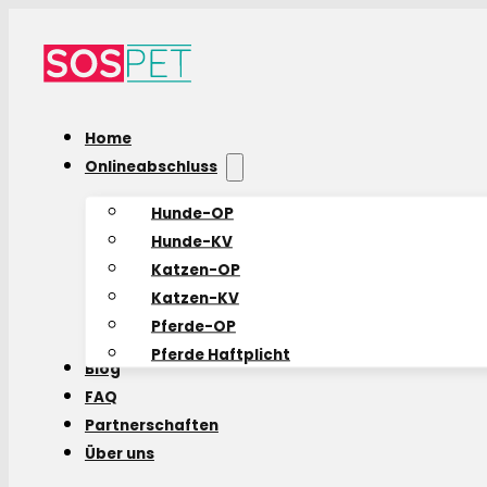
Home
Onlineabschluss
Hunde-OP
Hunde-KV
Katzen-OP
Katzen-KV
Pferde-OP
Pferde Haftplicht
Blog
FAQ
Partnerschaften
Über uns