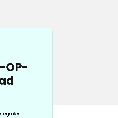
n-OP-
Bad
ntegraler