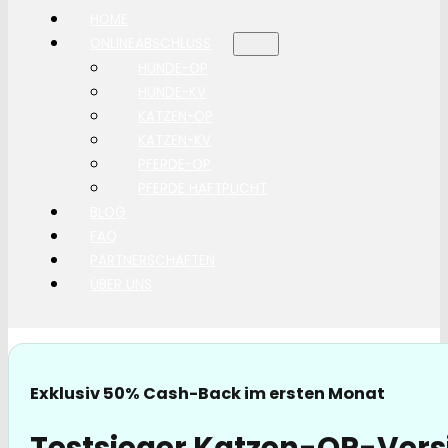
HOME
ONLINEABSCHLUSS
HUNDE-OP
HUNDE-KV
KATZEN-OP
KATZEN-KV
PFERDE-OP
PFERDE HAFTPLICHT
BLOG
FAQ
PARTNERSCHAFTEN
ÜBER UNS
Exklusiv 50% Cash-Back im ersten Monat
Testsieger Katzen-OP-Vers