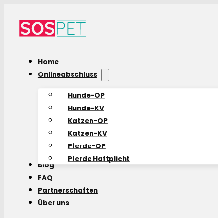
Home
Onlineabschluss
Hunde-OP
Hunde-KV
Katzen-OP
Katzen-KV
Pferde-OP
Pferde Haftplicht
Blog
FAQ
Partnerschaften
Über uns