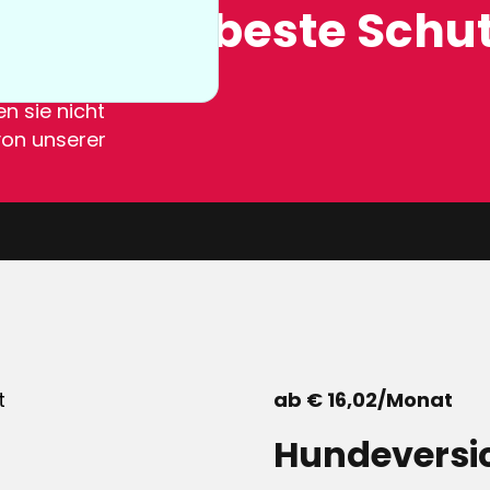
ung, der beste Schut
n sie nicht
von unserer
ab € 16,02/Monat
Hundeversi