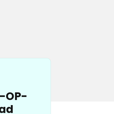
n-OP-
Bad