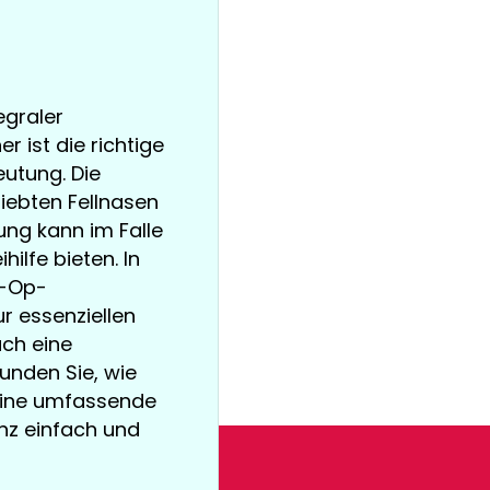
egraler
r ist die richtige
utung. Die
iebten Fellnasen
ung kann im Falle
ilfe bieten. In
n-Op-
ur essenziellen
uch eine
unden Sie, wie
 eine umfassende
nz einfach und