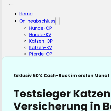
Home
Onlineabschluss
Hunde-OP
Hunde-KV
Katzen-OP
Katzen-KV
Pferde-OP
Pferde Haftplicht
Blog
FAQ
Exklusiv 50% Cash-Back im ersten Monat
Partnerschaften
Über uns
Testsieger Katze
Versicherung in 