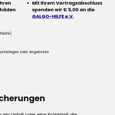
Ihren
Mit Ihrem Vertragsabschluss
chäden
spenden wir € 5,00 an die
GALGO-HILFE e.V.
hleife)
ifunterlagen oder Angeboten
icherungen
ein Unfall oder eine Krankheit die