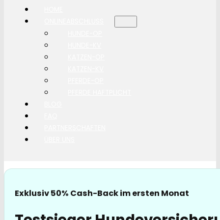
HOME
ONLINEABSCHLUSS
HUNDE-OP
HUNDE-KV
KATZEN-OP
KATZEN-KV
PFERDE-OP
PFERDE HAFTPLICHT
BLOG
FAQ
PARTNERSCHAFTEN
ÜBER UNS
Exklusiv 50% Cash-Back im ersten Monat
Testsieger Hundeversicheru