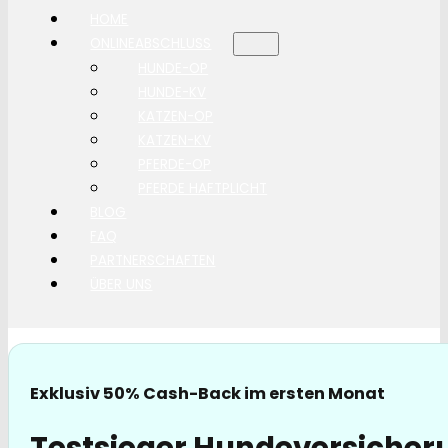
HOME
ONLINEABSCHLUSS
HUNDE-OP
HUNDE-KV
KATZEN-OP
KATZEN-KV
PFERDE-OP
PFERDE HAFTPLICHT
BLOG
FAQ
PARTNERSCHAFTEN
ÜBER UNS
Exklusiv 50% Cash-Back im ersten Monat
Testsieger Hundeversicheru