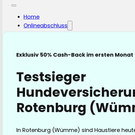
Home
Onlineabschluss
Hunde-OP
Hunde-KV
Katzen-OP
Exklusiv 50% Cash-Back im ersten Monat
Katzen-KV
Pferde-OP
Testsieger
Pferde Haftplicht
Blog
Hundeversicheru
FAQ
Partnerschaften
Rotenburg (Wüm
Über uns
In Rotenburg (Wümme) sind Haustiere heute 