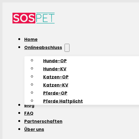
Home
Onlineabschluss
Hunde-OP
Hunde-KV
Katzen-OP
Katzen-KV
Pferde-OP
Pferde Haftplicht
Blog
FAQ
Partnerschaften
Über uns