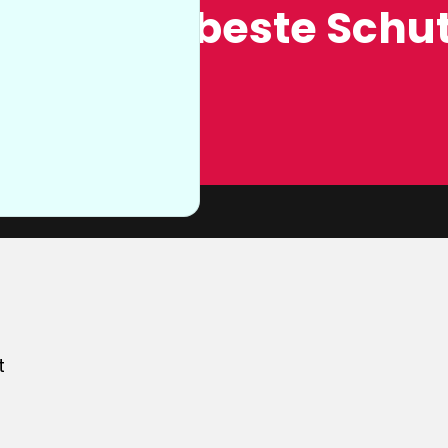
ung, der beste Schut
n sie nicht
von unserer