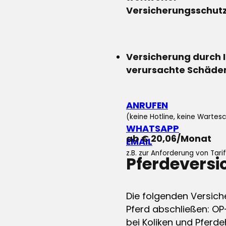
Versicherungsschut
Versicherung durch 
verursachte Schäde
ANRUFEN
(keine Hotline, keine Wartesc
WHATSAPP
ab € 20,06/Monat
EMAIL
z.B. zur Anforderung von Tar
Pferdevers
Die folgenden Versich
Pferd abschließen: OP
bei Koliken und Pferdeh