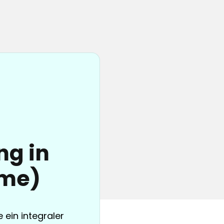
ng in
me)
ein integraler